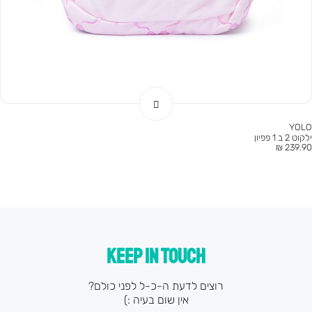
YOLO
ילקוט 2 ב 1 פפיון
חיר
239.90 ₪
וצר
KEEP IN TOUCH
רוצים לדעת ה-כ-ל לפני כולם?
אין שום בעיה :)