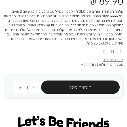
מחיר
89.90 ₪
מוצר
קלמר המזוודה האהוב של YOLO - קלמר בגודל פשוט מעולה, מגיע עם 2 תאים
ומלאאאא מקום לאחסון כל מה שחשוב בכיתות של הקטנטנים. דגם הגרפיטי מביא את
הסטייל האורבני עם הדפסים בועטים ופאצ’ים צבעוניים למראה הכי מעודכן בכיתה.
בחלוקה הפנימית יש מקום מיוחד לכלי כתיבה, רשת עם רוכסן לאחסון מופרד וידית
אחיזה חיצונית כדי שיהיה קל לשלוף את הקלמר מהילקוט ישירות אל שולחן הלימודים
וחזרה. מלבני, חצי רך וחצי קשיח - בול מה שצריך כדי להתחיל את השנה! אחסון: 2
תאי אחסון מרווחים עם חלוקה פנימית חכמה. ידית נשיאה: ידית אחיזה חיצונית נוחה.
מידות: 23.5X13X6.5 ס”מ.
לעוד פרטים
משלוחים, החלפות והחזרות
כמות
הוספה לסל
Let's be friends