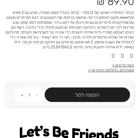
מחיר
89.90 ₪
מוצר
קלמר המזוודה האהוב של YOLO - קלמר בגודל פשוט מעולה, מגיע עם 2 תאים
ומלאאאא מקום לאחסון כל מה שחשוב בכיתות של הקטנטנים. דגם הפרפרים מעוצב
עם אפליקציות פרפרים צבעוניות ורכות על רקע בהיר, שמוסיפות המון קסם, צבע
ועדינות לכל יום לימודים. בחלוקה הפנימית יש מקום מיוחד לכלי כתיבה, רשת עם
רוכסן לאחסון מופרד וידית אחיזה חיצונית כדי שיהיה קל לשלוף את הקלמר מהילקוט
ישירות אל שולחן הלימודים וחזרה. מלבני, חצי רך וחצי קשיח - בול מה שצריך כדי
להתחיל את השנה! אחסון: 2 תאי אחסון מרווחים עם חלוקה פנימית חכמה. ידית
נשיאה: ידית אחיזה חיצונית נוחה. מידות: 23.5X13X6.5 ס”מ.
לעוד פרטים
משלוחים, החלפות והחזרות
כמות
הוספה לסל
Let's be friends