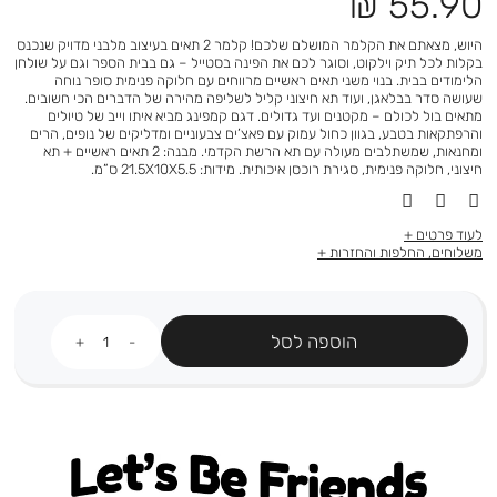
מחיר
55.90 ₪
מוצר
היוש, מצאתם את הקלמר המושלם שלכם! קלמר 2 תאים בעיצוב מלבני מדויק שנכנס
בקלות לכל תיק וילקוט, וסוגר לכם את הפינה בסטייל – גם בבית הספר וגם על שולחן
הלימודים בבית. בנוי משני תאים ראשיים מרווחים עם חלוקה פנימית סופר נוחה
שעושה סדר בבלאגן, ועוד תא חיצוני קליל לשליפה מהירה של הדברים הכי חשובים.
מתאים בול לכולם – מקטנים ועד גדולים. דגם קמפינג מביא איתו וייב של טיולים
והרפתקאות בטבע, בגוון כחול עמוק עם פאצ’ים צבעוניים ומדליקים של נופים, הרים
ומחנאות, שמשתלבים מעולה עם תא הרשת הקדמי. מבנה: 2 תאים ראשיים + תא
חיצוני, חלוקה פנימית, סגירת רוכסן איכותית. מידות: 21.5X10X5.5 ס”מ.
לעוד פרטים
משלוחים, החלפות והחזרות
כמות
הוספה לסל
Let's be friends