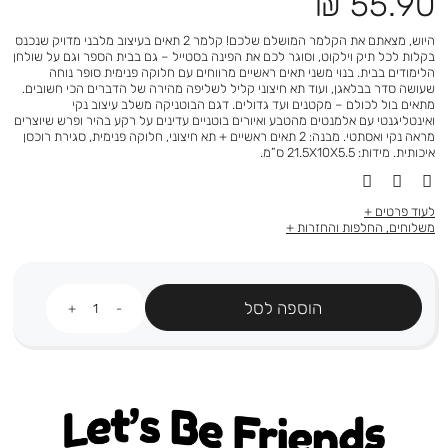
מחיר
55.90 ₪
מוצר
היוש, מצאתם את הקלמר המושלם שלכם! קלמר 2 תאים בעיצוב מלבני מדויק שנכנס
בקלות לכל תיק וילקוט, וסוגר לכם את הפינה בסטייל – גם בבית הספר וגם על שולחן
הלימודים בבית. בנוי משני תאים ראשיים מרווחים עם חלוקה פנימית סופר נוחה
שעושה סדר בבלאגן, ועוד תא חיצוני קליל לשליפה מהירה של הדברים הכי חשובים.
מתאים בול לכולם – מקטנים ועד גדולים. דגם הבוטניקה משלב עיצוב נקי
ואינטליגנטי עם אלמנטים מהטבע ואיורים בוטניים עדינים על רקע בהיר ופרש שיוצרים
מראה נקי ואסתטי. מבנה: 2 תאים ראשיים + תא חיצוני, חלוקה פנימית, סגירת רוכסן
איכותית. מידות: 21.5X10X5.5 ס”מ.
לעוד פרטים
משלוחים, החלפות והחזרות
כמות
הוספה לסל
Let's be friends