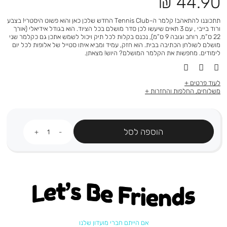
מחיר
44.90 ₪
מוצר
תתכוננו להתאהב! קלמר ה-Tennis Club החדש שלכן כאן והוא פשוט היסטרי! בצבע
ורוד בייבי , עם 3 תאים שיעשו לכן סדר מושלם בכל הציוד. הוא בגודל אידיאלי (אורך
22 ס”מ, רוחב וגובה 9 ס”מ), נכנס בקלות לכל תיק ויכול לשמש אתכן גם כקלמר שני
מושלם לשולחן הכתיבה בבית. הוא חזק, עמיד ומביא איתו סטייל של אלופות לכל יום
לימודים. מחפשות את הקלמר המושלם? היוש! מצאתן.
לעוד פרטים
משלוחים, החלפות והחזרות
כמות
הוספה לסל
Let's be friends
אם הייתם חברי מועדון שלנו