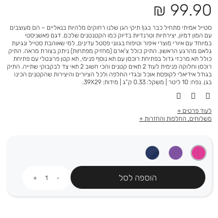
מחיר
99.90 ₪
מוצר
סטייל אמיתי מתחיל כבר בגן! תיקי הגן שלנו רחוקים מלהיות בנאליים – הם מעוצבים
עם המון דמיון, יצירתיות וטרנדיות בדיוק כמו הקטנטנים שלכם. דגם פאשניסטי
במיוחד עם איורי מוצרי איפור וטיפוח בגווני פסטל עדינים, למי שאוהבת סטייל ונגיעת
גלאם מהרגע הראשון. התיק כולל צ’ארם (מחזיק מפתחות) ניתק בצורת מראה. התיק
כולל תא מרכזי גדול בפתיחת רוכסן עם תא נוסף פנימי, תא קטן פרונטלי עם פתיחת
רוכסן וחלוקה פנימית לעוד 2 תאים קטנים והכי חשוב 2 תאי צד לבקבוקי שתייה. התיק
בגודל אידיאלי לקופסת אוכל ובגדי החלפה ולכל הציורים והיצירות שהקטנים הכינו
בגן. נפח: 10 ליטר | משקל: 0.33 ק”ג | מידות: 39X29.
לעוד פרטים
משלוחים, החלפות והחזרות
כמות
הוספה לסל