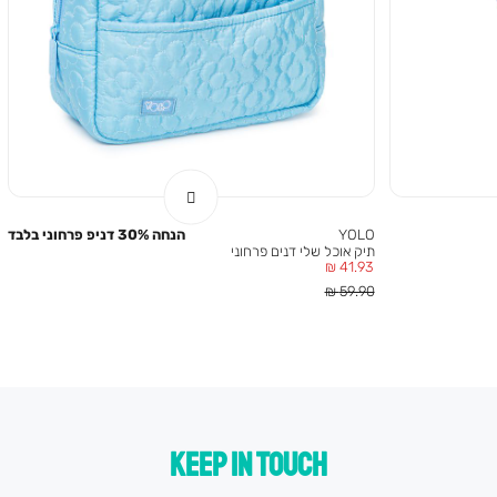
YOLO
הנחה 30% דניפ פרחוני בלבד
תיק אוכל שלי דנים פרחוני
מחיר
41.93 ₪
מוצר
מחיר
59.90 ₪
רגיל
KEEP IN TOUCH