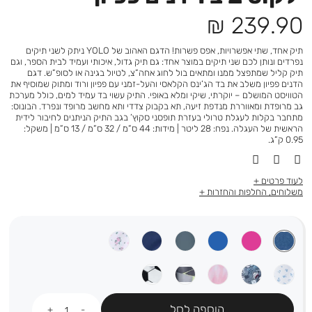
מחיר
239.90 ₪
מוצר
תיק אחד, שתי אפשרויות, אפס פשרות! הדגם האהוב של YOLO ניתק לשני תיקים
נפרדים ונותן לכם שני תיקים במוצר אחד: גם תיק גדול, איכותי ועמיד לבית הספר, וגם
תיק קליל שמתפצל ממנו ומתאים בול לחוג אחה”צ, לטיול בגינה או לסופ”ש. דגם
הדנים פפיון משלב את בד הג’ינס הקלאסי והעל-זמני עם פפיון ורוד ומתוק שמוסיף את
הטוויסט המושלם – יוקרתי, שיקי ומלא באופי. התיק עשוי בד עמיד למים, כולל מערכת
גב מרופדת ומאווררת מנדפת זיעה, תא בקבוק צדדי ותא מחשב מרופד ונפרד. הבונוס:
מתחבר בקלות לעגלת טרולי בעזרת תופסני סקוץ’ בגב התיק הניתנים לחיבור לידית
הראשית של העגלה. נפח: 28 ליטר | מידות: 44 ס”מ / 32 ס”מ / 13 ס”מ | משקל:
0.95 ק”ג.
לעוד פרטים
משלוחים, החלפות והחזרות
כמות
הוספה לסל