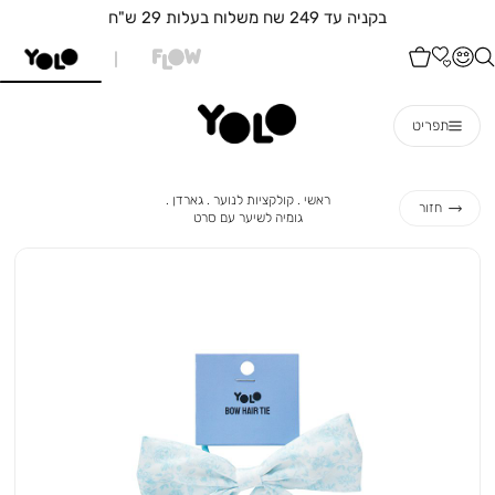
בקניה עד 249 שח משלוח בעלות 29 ש"ח
תפריט
ראשי
קולקציות
גארדן
ראשי
קולקציות לנוער
גארדן
חזור
לנוער
גומיה
גומיה לשיער עם סרט
לשיער
עם
סרט