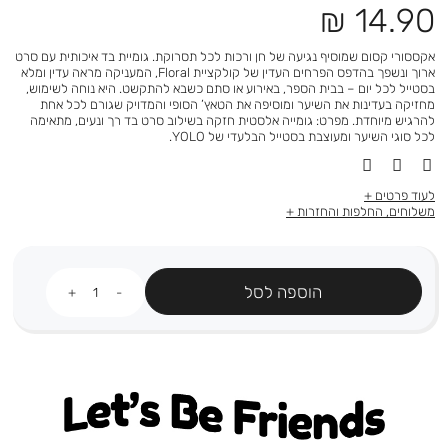
מחיר
14.90 ₪
מוצר
אקססורי קסום שמוסיף נגיעה של חן ורכות לכל תסרוקת. גומיית בד איכותית עם סרט
ארוך ונשפך בהדפס הפרחים העדין של קולקציית Floral, המעניקה מראה עדין ומלא
בסטייל לכל יום – בבית הספר, באירוע או סתם כשבא להתקשט. היא נוחה לשימוש,
מחזיקה בעדינות את השיער ומוסיפה את הטאץ’ הסופי והמדויק שגורם לכל אחת
להרגיש מיוחדת. מפרט: גומייה אלסטית חזקה בשילוב סרט בד רך ונעים, מתאימה
לכל סוגי השיער ומעוצבת בסטייל הבלעדי של YOLO.
לעוד פרטים
משלוחים, החלפות והחזרות
כמות
הוספה לסל
Let's be friends