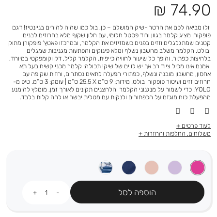
מחיר
74.90 ₪
מוצר
יולו מביאה לכם את הרטרו-שיק המושלם – כן, בול כמו שהיה להורים בניינטיז! דגם
פופקורן מציג קלמר בגוון ורוד פסטל חלומי, עם חלון שקוף מלא בחרוזים לבנים
קטנים שמתגלגלים וזזים בפנים כשמזיזים את הקלמר, ובמרכזו פאטץ’ פופקורן מתוק
ובולט. הקלמר משלב מחשבון נשלף ומלא פינוקים והפתעות מגניבות שמגלים
בלחיצות כפתור, והופך כל שיעור לחוויה כייפית. הקלמר קליל, דק וקומפקטי במיוחד,
ואמנם אינו מכיל ציוד רב אך יש לו ים של שיק! תכולה: קלמר מכני קשיח בעל תא
אחסון, מחשבון מובנה ונשלף, כפתורי הפעלה לתאים נסתרים, וחזית שקופה עם
חרוזים זזים ועיטור פופקורן בולט. מידות: 9 ס”מ X ‏25.5 ס”מ | עומק: 3 ס”מ. טיפ מ-
YOLO: כדי לשמור על מנגנוני הקלמר והלחצנים תקינים לאורך זמן, מומלץ להימנע
מהפעלת כוח מוגזם על הכפתורים ולנקות עם מטלית יבשה או לחה קלות בלבד.
לעוד פרטים
משלוחים, החלפות והחזרות
כמות
הוספה לסל