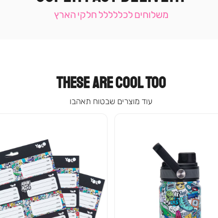
תומכי
מכירה
משלוחים לכללללל חלקי הארץ
-
עמוד
קטגוריה
(9)
THESE ARE COOL TOO
עוד מוצרים שבטוח תאהבו