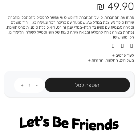
מחיר
49.90 ₪
מוצר
פתחו את המחברות, כי על המחברת הזו פשוט אי אפשר להפסיק להסתכל! מחברת
שורות סופר מעוצבת בגודל A5, שמגיעה עם כריכה רכה ונעימה בגוון ורוד מושלם
וסגירה מגנטית עם פפיון בד תלת-ממדי ענק והורס. היא כוללת סימניית סרט תואמת,
נפתחת בצורה נוחה להפליא ומביאה איתה טונות של אופי וסטייל לשולחן הלימודים.
הכי מוש שיש!
לעוד פרטים
משלוחים, החלפות והחזרות
כמות
הוספה לסל
Let's be friends