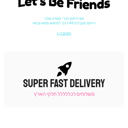
Let's be friends
אם הייתם חברי מועדון שלנו
הייתם מקבלים 1.49 נק' למימוש ממש עכשיו
התחברו
SUPER FAST DELIVERY
|
תומכי
מכירה
משלוחים לכללללל חלקי הארץ
-
עמוד
קטגוריה
(9)