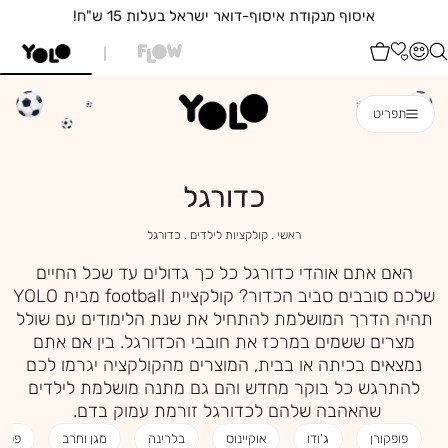
איסוף מנקודת איסוף-דואר ישראל בעלות 15 ש"ח!
תפריט
כדורגל
ראשי
קולקציות
כדורגל
ראשי
קולקציות לילדים
כדורגל
לילדים
האם אתם אוהדי כדורגל כל כך גדולים עד שכל החיים
שלכם סובבים סביב הכדור? קולקציית football מבית YOLO
תהיה הדרך המושלמת להתחיל את שנת הלימודים עם שולל
מצרים ששמים במרכז את חובבי הכדורגל. בין אם אתם
נמצאים בכיתה או בבית, המוצרים מהקולקציה יגרמו לכם
להתרגש כל בוקר מחדש והם גם מתנה מושלמת לילדים
שהאהבה שלהם לכדורגל זורמת עמוק בדם.
פופקורן
ג'ודו
אוקיינוס
בלרינה
מגן וחרב
פפיון