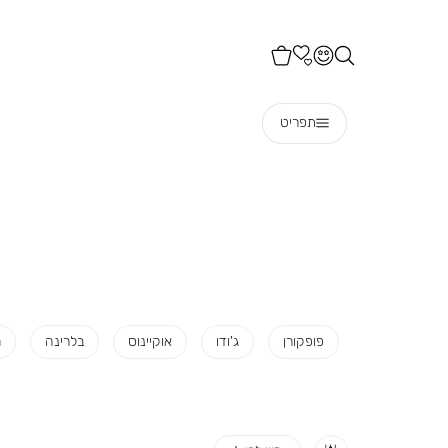
תפריט
פופקורן
ג'ודו
אוקיינוס
בלרינה
מ