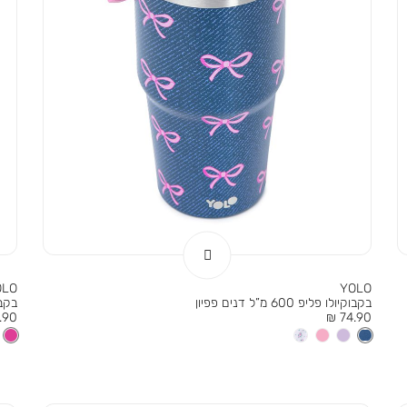
OLO
YOLO
בקבוקיולו פליפ 600 מ”ל דנים פפיון
בקבוק ש
מחיר
מחי
90 ₪
74.90 ₪
מוצר
מוצר