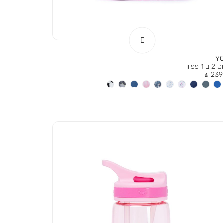
Y
1 פפיון
ר
239.