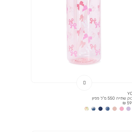
Y
תייה 550 מ”ל פפיון
ר
59.