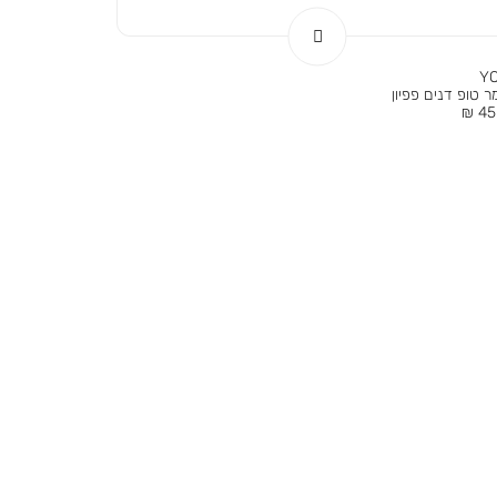
Y
 טופ דנים פפיון
ר
45.