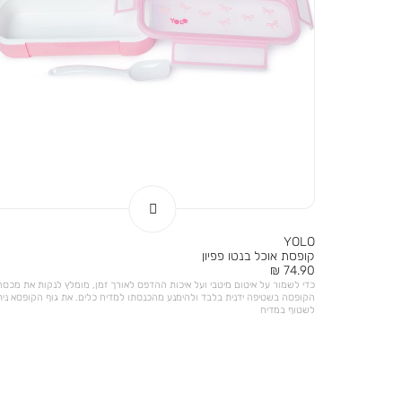
YOLO
קופסת אוכל בנטו פפיון
מחיר
74.90 ₪
מוצר
כדי לשמור על איטום מיטבי ועל איכות ההדפס לאורך זמן, מומלץ לנקות את מכסה
הקופסה בשטיפה ידנית בלבד ולהימנע מהכנסתו למדיח כלים. את גוף הקופסא נית
לשטוף במדיח