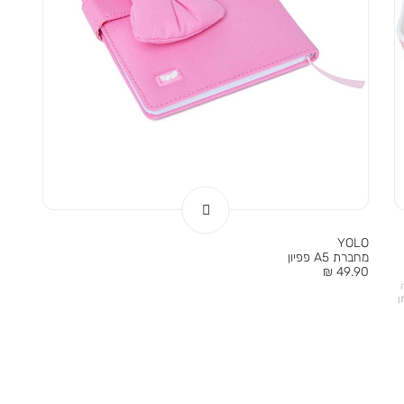
YOLO
מחברת A5 פפיון
מחיר
49.90 ₪
מוצר
ן