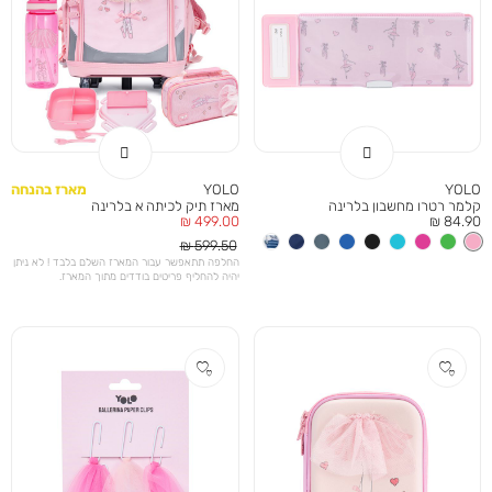
YOLO
YOLO
מארז בהנחה
קלמר רטרו מחשבון בלרינה
מארז תיק לכיתה א בלרינה
מחיר
מחיר
499.00 ₪
84.90 ₪
מוצר
מוצר
מחיר
599.50 ₪
רגיל
החלפה תתאפשר עבור המארז השלם בלבד ! לא ניתן
יהיה להחליף פריטים בודדים מתוך המארז.