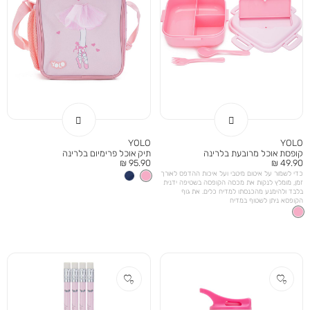
YOLO
YOLO
קופסת אוכל מרובעת בלרינה
תיק אוכל פרימיום בלרינה
מחיר
מחיר
95.90 ₪
49.90 ₪
מוצר
מוצר
כדי לשמור על איטום מיטבי ועל איכות ההדפס לאורך
זמן, מומלץ לנקות את מכסה הקופסה בשטיפה ידנית
בלבד ולהימנע מהכנסתו למדיח כלים. את גוף
הקופסא ניתן לשטוף במדיח