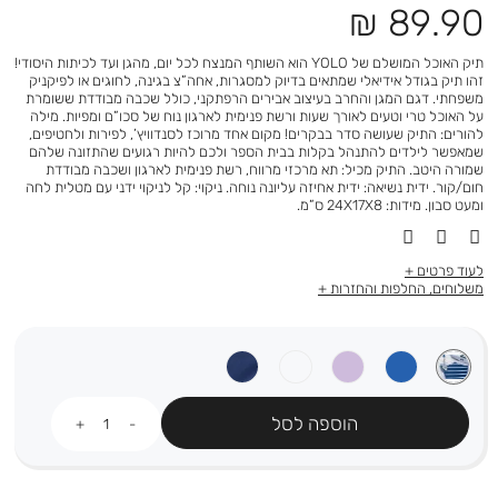
מחיר
89.90 ₪
מוצר
תיק האוכל המושלם של YOLO הוא השותף המנצח לכל יום, מהגן ועד לכיתות היסודי!
זהו תיק בגודל אידיאלי שמתאים בדיוק למסגרות, אחה”צ בגינה, לחוגים או לפיקניק
משפחתי. דגם המגן והחרב בעיצוב אבירים הרפתקני, כולל שכבה מבודדת ששומרת
על האוכל טרי וטעים לאורך שעות ורשת פנימית לארגון נוח של סכו”ם ומפיות. מילה
להורים: התיק שעושה סדר בבקרים! מקום אחד מרוכז לסנדוויץ’, לפירות ולחטיפים,
שמאפשר לילדים להתנהל בקלות בבית הספר ולכם להיות רגועים שהתזונה שלהם
שמורה היטב. התיק מכיל: תא מרכזי מרווח, רשת פנימית לארגון ושכבה מבודדת
חום/קור. ידית נשיאה: ידית אחיזה עליונה נוחה. ניקוי: קל לניקוי ידני עם מטלית לחה
ומעט סבון. מידות: 24X17X8 ס”מ.
לעוד פרטים
משלוחים, החלפות והחזרות
כמות
הוספה לסל