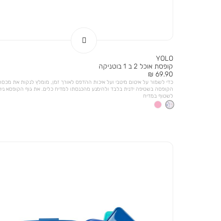
YOLO
קופסת אוכל 2 ב 1 בוטניקה
מחיר
69.90 ₪
מוצר
כדי לשמור על איטום מיטבי ועל איכות ההדפס לאורך זמן, מומלץ לנקות את מכסה
הקופסה בשטיפה ידנית בלבד ולהימנע מהכנסתו למדיח כלים. את גוף הקופסא נית
לשטוף במדיח