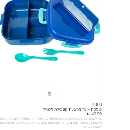
YOLO
קופסת אוכל מרובעת קונסולת משחק
מחיר
49.90 ₪
מוצר
כדי לשמור על איטום מיטבי ועל איכות ההדפס לאורך זמן, מומלץ לנקות את מכסה
הקופסה בשטיפה ידנית בלבד ולהימנע מהכנסתו למדיח כלים. את גוף הקופסא נית
לשטוף במדיח