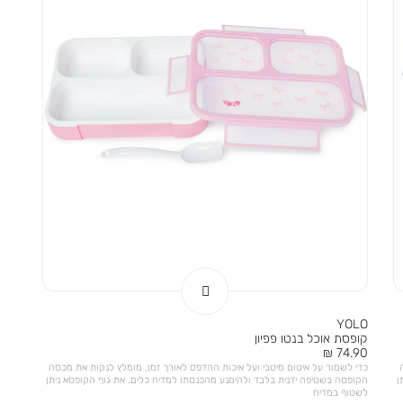
YOLO
קופסת אוכל בנטו פפיון
מחיר
74.90 ₪
מוצר
כדי לשמור על איטום מיטבי ועל איכות ההדפס לאורך זמן, מומלץ לנקות את מכסה
ן
הקופסה בשטיפה ידנית בלבד ולהימנע מהכנסתו למדיח כלים. את גוף הקופסא ניתן
לשטוף במדיח