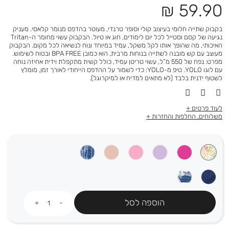
מחיר
59.90 ₪
מוצר
בקבוק שתייה חלומי בעיצוב קולי וסופר טרנדי, מעוטר בהדפס מנומר קלאסי. מעניק
נגיעה של קסם וסטייל לכל יום לימודים, חוג או טיול. הבקבוק עשוי מחומר ה-Tritan
האיכותי, מה שהופך אותו לקל משקל, עמיד במיוחד ונוח לנשיאה לכל מקום. הבקבוק
מעוצב עם קש מובנה לשתייה בנוחות מרבית, הוא כמובן BPA FREE ובטוח לשימוש.
מפרט: נפח של 550 מ”ל, עשוי טריטן עמיד, כולל קשית מתקפלת וידית אחיזה נוחה
עם לוגו YOLO. טיפ מ-YOLO: כדי לשמור על ההדפס הייחודי לאורך זמן, מומלץ
לשטוף ידנית בלבד (לא מתאים למדיח או למיקרוגל).
לעוד פרטים
משלוחים, החלפות והחזרות
כמות
הוספה לסל